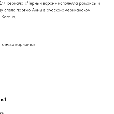
Для сериала «Чёрный ворон» исполняла романсы и
ду спела партию Анны в русско-американском
 Когана.
гаемых вариантов:
 к.1
ки.