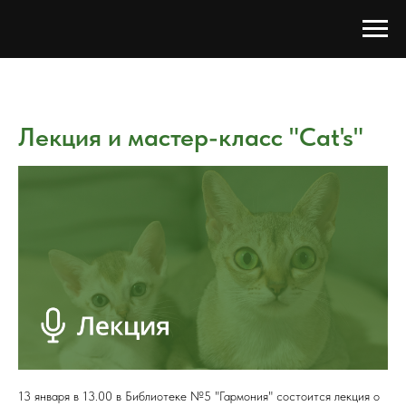
Лекция и мастер-класс "Cat's"
13 января в 13.00 в Библиотеке №5 "Гармония" состоится лекция о