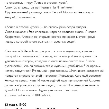
на спектакль - игру "Алиса в стране чудес".
Спектакль представляет Театр «На Литейном»
Художественный руководитель - Сергей Морозов. Режиссер -
Андрей Сидельников.
«Алиса в стране чудес» — по словам режиссёра Андрея
Сидельникова: «Это спектакль-игра по мотивам сказки Льюиса
Кэрролла». Алиса и ее старшая сестра приходят в сувенирную
лавку, в которой много разных интересных вещей.
Озорная и бойкая Алиса, играя с этими предметами, вместе с
сестрой оказывается в стране чудес, в которой им встречаются
удивительные герои, созданные английским писателем. В этом
путешествии Алиса знакомится с мудрым и улыбчивым Чеширским
котом, задумчивой Гусеницей и рассеянным Шляпником, которого ей
придётся спасать от злой и властной Королевы. Кого ещё встретит
Алиса на своем пути? И какие ещё её ждут приключения? Сможет
ли она выбраться из страны чудес, спасти Шляпника и вернуться
домой? Об этом можно будет узнать на спектакле.
Стоимость билета - 400 рублей.
12 мая в 19.00