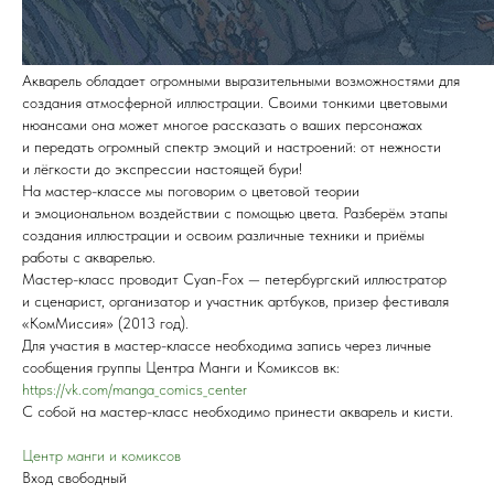
Акварель обладает огромными выразительными возможностями для
создания атмосферной иллюстрации. Своими тонкими цветовыми
нюансами она может многое рассказать о ваших персонажах
и передать огромный спектр эмоций и настроений: от нежности
и лёгкости до экспрессии настоящей бури!
На мастер-классе мы поговорим о цветовой теории
и эмоциональном воздействии с помощью цвета. Разберём этапы
создания иллюстрации и освоим различные техники и приёмы
работы с акварелью.
Мастер-класс проводит Cyan-Fox — петербургский иллюстратор
и сценарист, организатор и участник артбуков, призер фестиваля
«КомМиссия» (2013 год).
Для участия в мастер-классе необходима запись через личные
сообщения группы Центра Манги и Комиксов вк:
https://vk.com/manga_comics_center
С собой на мастер-класс необходимо принести акварель и кисти.
Центр манги и комиксов
Вход свободный