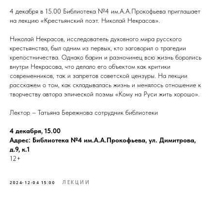
4 декабря в 15.00 Библиотека №4 им.А.А.Прокофьева приглашает
на лекцию «Крестьянский поэт. Николай Некрасов».
Николай Некрасов, исследователь духовного мира русского
крестьянства, был одним из первых, кто заговорил о трагедии
крепостничества. Однако барин и разночинец всю жизнь боролись
внутри Некрасова, что делало его объектом как критики
современников, так и запретов советской цензуры. На лекции
расскажем о том, как складывалась жизнь и менялось отношение к
творчеству автора эпической поэмы «Кому на Руси жить хорошо».
Лектор – Татьяна Бережнова сотрудник библиотеки
4 декабря, 15.00
Адрес: Библиотека №4 им.А.А.Прокофьева, ул. Димитрова,
д.9, к.1
12+
ЛЕКЦИИ
2024-12-04 15:00