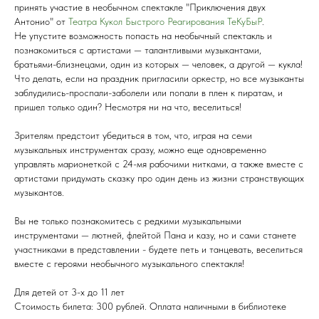
принять участие в необычном спектакле "Приключения двух
Антонио" от
Театра Кукол Быстрого Реагирования ТеКуБыР
.
Не упустите возможность попасть на необычный спектакль и
познакомиться с артистами — талантливыми музыкантами,
братьями-близнецами, один из которых — человек, а другой — кукла!
Что делать, если на праздник пригласили оркестр, но все музыканты
заблудились-проспали-заболели или попали в плен к пиратам, и
пришел только один? Несмотря ни на что, веселиться!
Зрителям предстоит убедиться в том, что, играя на семи
музыкальных инструментах сразу, можно еще одновременно
управлять марионеткой с 24-мя рабочими нитками, а также вместе с
артистами придумать сказку про один день из жизни странствующих
музыкантов.
Вы не только познакомитесь с редкими музыкальными
инструментами — лютней, флейтой Пана и казу, но и сами станете
участниками в представлении - будете петь и танцевать, веселиться
вместе с героями необычного музыкального спектакля!
Для детей от 3-х до 11 лет
Стоимость билета: 300 рублей. Оплата наличными в библиотеке