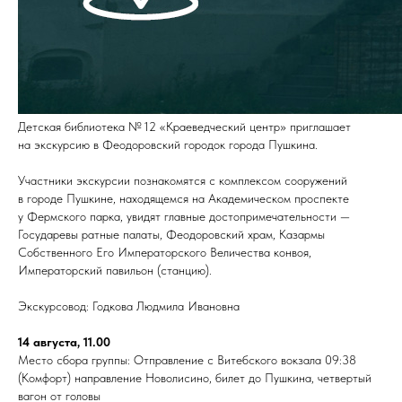
Детская библиотека № 12 «Краеведческий центр» приглашает
на экскурсию в Феодоровский городок города Пушкина.
Участники экскурсии познакомятся с комплексом сооружений
в городе Пушкине, находящемся на Академическом проспекте
у Фермского парка, увидят главные достопримечательности —
Государевы ратные палаты, Феодоровский храм, Казармы
Собственного Его Императорского Величества конвоя,
Императорский павильон (станцию).
Экскурсовод: Годкова Людмила Ивановна
14 августа, 11.00
Место сбора группы: Отправление с Витебского вокзала 09:38
(Комфорт) направление Новолисино, билет до Пушкина, четвертый
вагон от головы