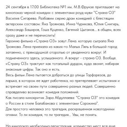
24 сентября в 17:00 Библиотека №1 им. М.В.Фрунзе приглашает на
кинопоказ черной комедии с элементами роуд-муви "Страна ОЗ"
Василия Сигарева. Разбавим серию драм комедией с блестящим
актерским составом: Яна Троянова, Инна Чурикова, Юлия Снигирь,
Александр Баширов, Гоша Куценко, Евгений Цыганов... в общем, всех
сразу даже и не перечислить!
Героиню фильма «Страна ОЗ» зовут Лена. которую сыграла Яна
Троянова. Лена приехала из каких-то Малых Ляль в большой город
затаенно, с прямодушной оторопью от увиденного вокруг. И
подмеченного здесь, услышанного. А вокруг - страна ОЗ. Вообще.
«Страну ОЗ» трактуют как тотальный дурдом, куда звонят, набирая
знакомые цифры. Так оно и есть.
Весь фильм Лена пытается добраться до улицы Торфорезов, до
ларька, в котором ее ждет работенка, но претерпевает испытания и
встречает на своем пути совершенно разных людей. Совершенно
справделиво возникает комедия положений.
Как писала кинокритик Зара Абдуллаева: "Страна ОЗ" это комедия
о России в стиле Балабанова с элементами Сорокина".
Для простого человека это трагедия, раскрашенная новогодними
огнями. То ли комедия, то ли трагедия... Увы, не понять.
На кинопоказ необходима регистрация, количество мест все еще