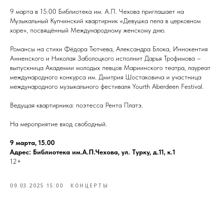
9 марта в 15:00 Библиотека им. А.П. Чехова приглашает на
Музыкальный Купчинский квартирник «Девушка пела в церковном
хоре», посвящённый Международному женскому дню.
Романсы на стихи Фёдора Тютчева, Александра Блока, Иннокентия
Анненского и Николая Заболоцкого исполнит Дарья Трофимова –
выпускница Академии молодых певцов Мариинского театра, лауреат
международного конкурса им. Дмитрия Шостаковича и участница
международного музыкального фестиваля Yourth Aberdeen Festival.
Ведущая квартирника: поэтесса Рента Платэ.
На мероприятие вход свободный.
9 марта, 15.00
Адрес: Библиотека им.А.П.Чехова, ул. Турку, д.11, к.1
12+
09.03.2025 15:00
КОНЦЕРТЫ