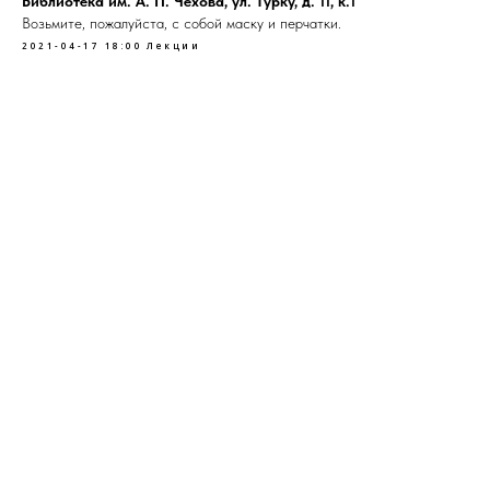
Библиотека им. А. П. Чехова, ул. Турку, д. 11, к.1
Возьмите, пожалуйста, с собой маску и перчатки.
2021-04-17 18:00
Лекции