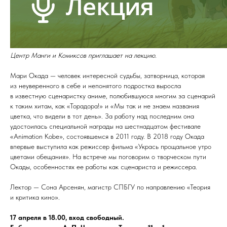
Центр Манги и Комиксов приглашает на лекцию.
Мари Окада — человек интересной судьбы, затворница, которая
из неуверенного в себе и непонятого подростка выросла
в известную сценаристку аниме, полюбившуюся многим за сценарий
к таким хитам, как «Торадора!» и «Мы так и не знаем названия
цветка, что видели в тот день». За работу над последним она
удостоилась специальной награды на шестнадцатом фестивале
«Animation Kobe», состоявшемся в 2011 году. В 2018 году Окада
впервые выступила как режиссер фильма «Укрась прощальное утро
цветами обещания». На встрече мы поговорим о творческом пути
Окады, особенностях ее работы как сценариста и режиссера.
Лектор — Сона Арсенян, магистр СПБГУ по направлению «Теория
и критика кино».
17 апреля в 18.00, вход свободный.