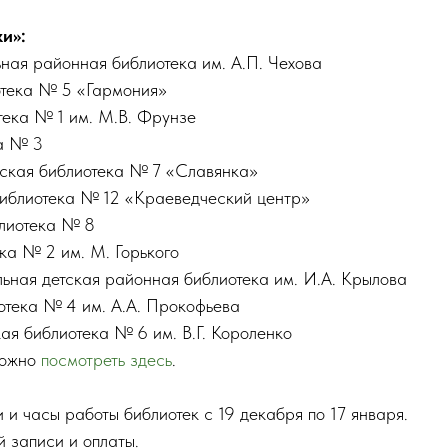
и»:
ая районная библиотека им. А.П. Чехова
отека № 5 «Гармония»
ека № 1 им. М.В. Фрунзе
а № 3
ская библиотека № 7 «Славянка»
иблиотека № 12 «Краеведческий центр»
лиотека № 8
ка № 2 им. М. Горького
ьная детская районная библиотека им. И.А. Крылова
тека № 4 им. А.А. Прокофьева
ая библиотека № 6 им. В.Г. Короленко
можно
посмотреть здесь
.
 и часы работы библиотек с 19 декабря по 17 января.
 записи и оплаты.