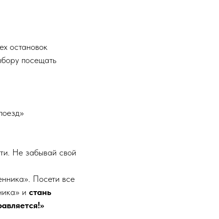
ех остановок
ыбору посещать
поезд»
ти. Не забывай свой
енника». Посети все
нника» и
стань
равляется!»