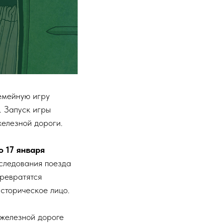
емейную игру
. Запуск игры
железной дороги.
о 17 января
 следования поезда
превратятся
историческое лицо.
 железной дороге