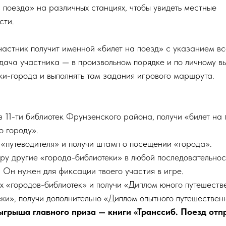
з поезда» на различных станциях, чтобы увидеть местные
сти.
частник получит именной «билет на поезд» с указанием вс
адача участника — в произвольном порядке и по личному в
ки-города и выполнять там задания игрового маршрута.
 11-ти библиотек Фрунзенского района, получи «билет на 
о городу».
«путеводителя» и получи штамп о посещении «города».
ру другие «города-библиотеки» в любой последовательнос
. Он нужен для фиксации твоего участия в игре.
х «городов-библиотек» и получи «Диплом юного путешеств
ки», получи дополнительно «Диплом опытного путешестве
ыгрыша главного приза — книги «Транссиб. Поезд отп