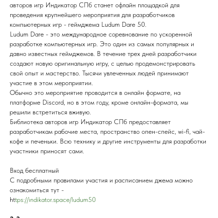
авторов игр Индикатор СПб станет офлайн площадкой для
проведения крупнейшего мероприятия для разработчиков
компьютерных игр - геймджема Ludum Dare 50.
Ludum Dare - это международное соревнование по ускоренной
разработке компьютерных игр. Это один из самых популярных и
давно известных геймджемов. В течение трех дней разработчики
создают новую оригинальную игру, с целью продемонстрировать
свой опыт и мастерство. Тысячи увлеченных людей принимают
участие в этом мероприятии.
Обычно это мероприятие проводится в онлайн формате, на
платформе Discord, но в этом году, кроме онлайн-формата, мы
решили встретиться вживую.
Библиотека авторов игр Индикатор СПб предоставляет
разработчикам рабочие места, пространство опен-спейс, wi-fi, чай-
кофе и печеньки. Всю технику и другие инструменты для разработки
участники приносят сами.
Вход бесплатный
С подробными правилами участия и расписанием джема можно
ознакомиться тут -
ht
tps://indikator.space/ludum50