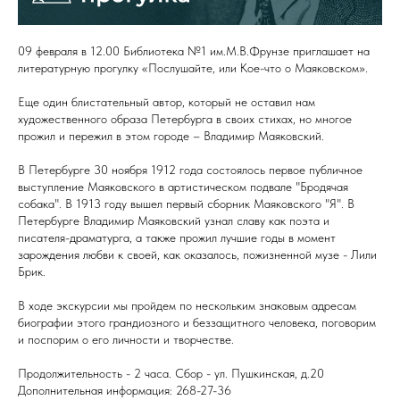
09 февраля в 12.00 Библиотека №1 им.М.В.Фрунзе приглашает на
литературную прогулку «Послушайте, или Кое-что о Маяковском».
Еще один блистательный автор, который не оставил нам
художественного образа Петербурга в своих стихах, но многое
прожил и пережил в этом городе – Владимир Маяковский.
В Петербурге 30 ноября 1912 года состоялось первое публичное
выступление Маяковского в артистическом подвале "Бродячая
собака". В 1913 году вышел первый сборник Маяковского "Я". В
Петербурге Владимир Маяковский узнал славу как поэта и
писателя-драматурга, а также прожил лучшие годы в момент
зарождения любви к своей, как оказалось, пожизненной музе - Лили
Брик.
В ходе экскурсии мы пройдем по нескольким знаковым адресам
биографии этого грандиозного и беззащитного человека, поговорим
и поспорим о его личности и творчестве.
Продолжительность - 2 часа. Сбор - ул. Пушкинская, д.20
Дополнительная информация: 268-27-36