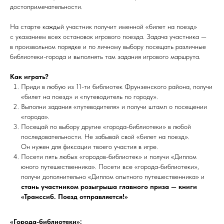
достопримечательности.
На старте каждый участник получит именной «билет на поезд»
с указанием всех остановок игрового поезда. Задача участника —
в произвольном порядке и по личному выбору посещать различные
библиотеки-города и выполнять там задания игрового маршрута.
Как играть?
Приди в любую из 11-ти библиотек Фрунзенского района, получи
«билет на поезд» и «путеводитель по городу».
Выполни задания «путеводителя» и получи штамп о посещении
«города».
Посещай по выбору другие «города-библиотеки» в любой
последовательности. Не забывай свой «билет на поезд».
Он нужен для фиксации твоего участия в игре.
Посети пять любых «городов-библиотек» и получи «Диплом
юного путешественника». Посети все «города-библиотеки»,
получи дополнительно «Диплом опытного путешественника» и
стань участником розыгрыша главного приза — книги
«Транссиб. Поезд отправляется!»
«Города-библиотеки»: