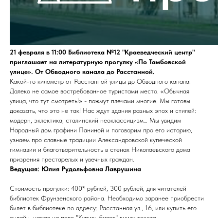
21 февраля в 11:00 Библиотека №12 "Краеведческий центр"
приглашает на литературную прогулку «По Тамбовской
улице». От Обводного канала до Расстанной.
Какой-то километр от Расстанной улицы до Обводного канала.
Далеко не самое востребованное туристами место. «Обычная
улица, что тут смотреть!» - пожмут плечами многие. Мы готовы
доказать, что это не так! Нас ждут здания разных эпох и стилей:
модерн, эклектика, сталинский неоклассицизм… Мы увидим
Народный дом графини Паниной и поговорим про его историю,
узнаем про славные традиции Александровской купеческой
гимназии и благотворительность в стенах Николаевского дома
призрения престарелых и увечных граждан.
Ведущая: Юлия Рудольфовна Лаврушина
Стоимость прогулки: 400* рублей, 300 рублей, для читателей
библиотек Фрунзенского района. Необходимо заранее приобрести
билет в библиотеке по адресу: Расстанная ул., 16, или купить его
онлайн, нажав на поле "Купить билет" внизу текста