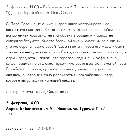
21 февраля в 14.00 в Библиотеке им.А.П.Чехова состоится лекция
"Удивить Париж яблоком. Поль Сеззанн".
О Поле Сезанне не снимешь зрелищное костюмированное
биографическое кино. Он не ездил в путешествия, не влюблялся в
испорченных красавиц, не пил абсент в борделях и барах, не
совершал безумств. Вместо богемной жизни художник всю жизнь
упрямо боролся сам с собой. Сезанн хотел, чтобы его модели были
такими же неподвижными, как яблоки, поскольку мечтал постичь суть
формы предмета – делать это гораздо надежней и эффективней,
когда предмет не отвлекает художника суетливостью и сменой позы.
Его яблоки, персики, кувшины – вещи с душой и внутренним
сиянием, о которых можно рассказать много забавных историй,
которые вы услышите на нашей лекции.
Лектор - искусствовед Ольга Гавва
21 февраля, 14.00
Адрес: Библиотека им.А.П.Чехова, ул. Турку, д.11, к.1
12+
ЛЕКЦИИ
2024-02-21 14:00