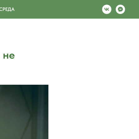
СРЕДА
 не