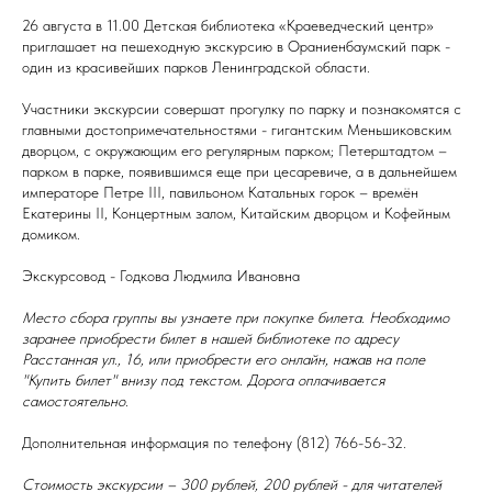
26 августа в 11.00 Детская библиотека «Краеведческий центр»
приглашает на пешеходную экскурсию в Ораниенбаумский парк -
один из красивейших парков Ленинградской области.
Участники экскурсии совершат прогулку по парку и познакомятся с
главными достопримечательностями - гигантским Меньшиковским
дворцом, с окружающим его регулярным парком; Петерштадтом –
парком в парке, появившимся еще при цесаревиче, а в дальнейшем
императоре Петре III, павильоном Катальных горок – времён
Екатерины II, Концертным залом, Китайским дворцом и Кофейным
домиком.
Экскурсовод - Годкова Людмила Ивановна
Место сбора группы вы узнаете при покупке билета. Необходимо
заранее приобрести билет в нашей библиотеке по адресу
Расстанная ул., 16, или приобрести его онлайн, нажав на поле
"Купить билет" внизу под текстом. Дорога оплачивается
самостоятельно.
Дополнительная информация по телефону (812) 766-56-32.
Стоимость экскурсии –
300 рублей, 200 рублей - для читателей