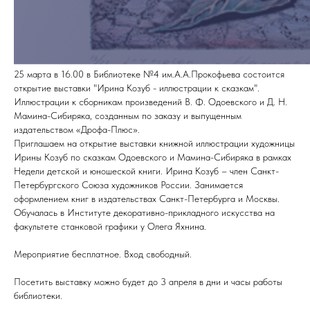
25 марта в 16.00 в Библиотеке №4 им.А.А.Прокофьева состоится
открытие выставки "Ирина Козуб - иллюстрации к сказкам".
Иллюстрации к сборникам произведений В. Ф. Одоевского и Д. Н.
Мамина-Сибиряка, созданным по заказу и выпущенным
издательством «Дрофа-Плюс».
Приглашаем на открытие выставки книжной иллюстрации художницы
Ирины Козуб по сказкам Одоевского и Мамина-Сибиряка в рамках
Недели детской и юношеской книги. Ирина Козуб – член Санкт-
Петербургского Союза художников России. Занимается
оформлением книг в издательствах Санкт-Петербурга и Москвы.
Обучалась в Институте декоративно-прикладного искусства на
факультете станковой графики у Олега Яхнина.
Мероприятие бесплатное. Вход свободный.
Посетить выставку можно будет до 3 апреля в дни и часы работы
библиотеки.