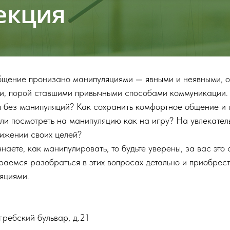
бщение пронизано манипуляциями — явными и неявными, о
и, порой ставшими привычными способами коммуникации.
я без манипуляций? Как сохранить комфортное общение и 
ли посмотреть на манипуляцию как на игру? На увлекатель
тижении своих целей?
знаете, как манипулировать, то будьте уверены, за вас это
раемся разобраться в этих вопросах детально и приобрес
яциями.
гребский бульвар, д.21