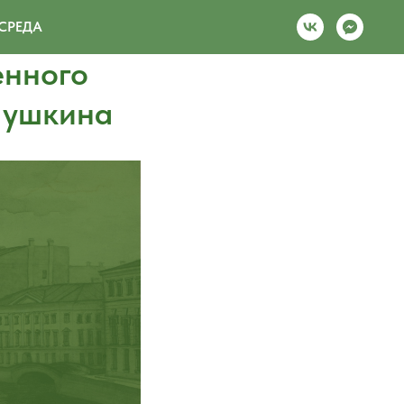
СРЕДА
енного
 Пушкина