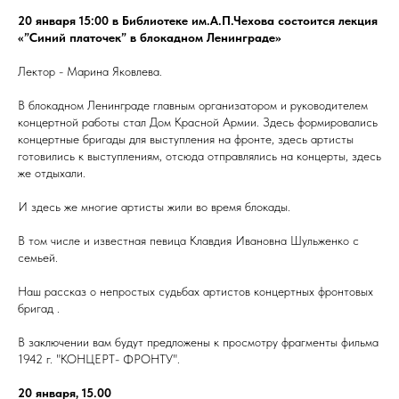
20 января 15:00 в Библиотеке им.А.П.Чехова состоится лекция
«”Синий платочек” в блокадном Ленинграде»
Лектор - Марина Яковлева.
В блокадном Ленинграде главным организатором и руководителем
концертной работы стал Дом Красной Армии. Здесь формировались
концертные бригады для выступления на фронте, здесь артисты
готовились к выступлениям, отсюда отправлялись на концерты, здесь
же отдыхали.
И здесь же многие артисты жили во время блокады.
В том числе и известная певица Клавдия Ивановна Шульженко с
семьей.
Наш рассказ о непростых судьбах артистов концертных фронтовых
бригад .
В заключении вам будут предложены к просмотру фрагменты фильма
1942 г. "КОНЦЕРТ- ФРОНТУ".
20 января, 15.00