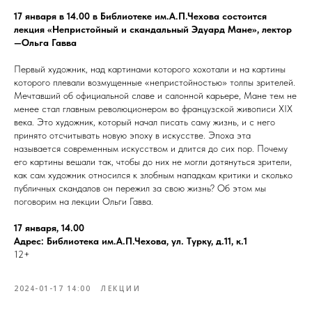
17 января в 14.00 в Библиотеке им.А.П.Чехова состоится
лекция «Непристойный и скандальный Эдуард Мане», лектор
—Ольга Гавва
Первый художник, над картинами которого хохотали и на картины
которого плевали возмущенные «непристойностью» толпы зрителей.
Мечтавший об официальной славе и салонной карьере, Мане тем не
менее стал главным революционером во французской живописи XIX
века. Это художник, который начал писать саму жизнь, и с него
принято отсчитывать новую эпоху в искусстве. Эпоха эта
называется современным искусством и длится до сих пор. Почему
его картины вешали так, чтобы до них не могли дотянуться зрители,
как сам художник относился к злобным нападкам критики и сколько
публичных скандалов он пережил за свою жизнь? Об этом мы
поговорим на лекции Ольги Гавва.
17 января, 14.00
Адрес: Библиотека им.А.П.Чехова, ул. Турку, д.11, к.1
12+
2024-01-17 14:00
ЛЕКЦИИ