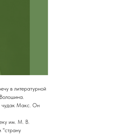
ечу в литературной
 Волошина.
то чудак Макс. Он
еку им. М. В.
м "страну