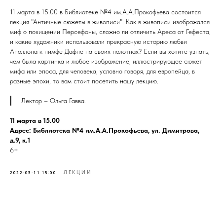
11 марта в 15.00 в Библиотеке №4 им.А.А.Прокофьева состоится
лекция "Античные сюжеты в живописи". Как в живописи изображался
миф о похищении Персефоны, сложно ли отличить Ареса от Гефеста,
и какие художники использовали прекрасную историю любви
Аполлона к нимфе Дафне на своих полотнах? Если вы хотите узнать,
чем была картинка и любое изображение, иллюстрирующее сюжет
мифа или эпоса, для человека, условно говоря, для европейца, в
разные эпохи, то вам стоит посетить нашу лекцию.
Лектор – Ольга Гавва.
11 марта в 15.00
Адрес: Библиотека №4 им.А.А.Прокофьева, ул. Димитрова,
д.9, к.1
6+
ЛЕКЦИИ
2022-03-11 15:00