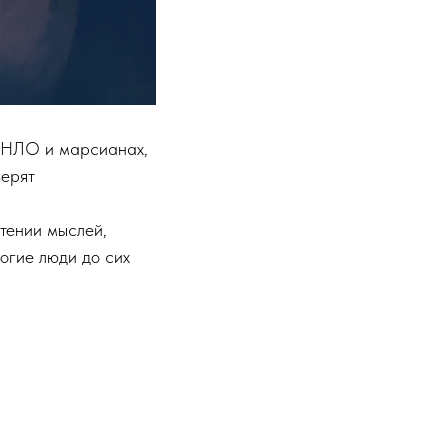
, НЛО и марсианах,
верят
чтении мыслей,
ногие люди до сих