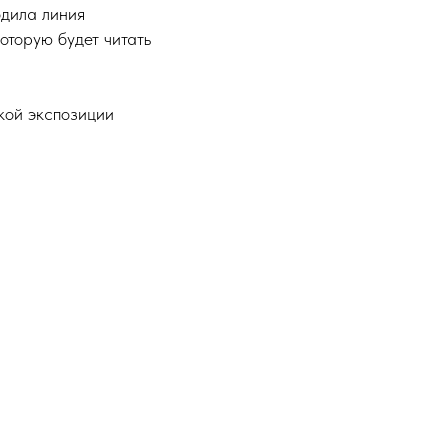
одила линия
оторую будет читать
кой экспозиции