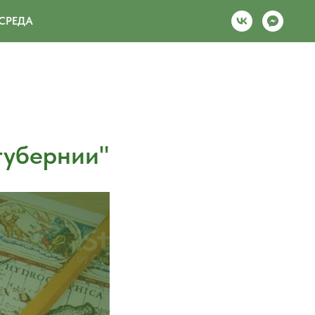
СРЕДА
губернии"