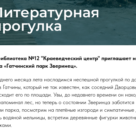
 Библиотека №12 "Краеведческий центр" приглашает 
а «Гатчинский парк Зверинец».
еднего месяца лета насладимся неспешной прогулкой по д
 Гатчины, который не так известен, как соседний Дворцовы
ходит его по площади. Увы, до недавнего времени он нах
напоминал лес, но теперь о состоянии Зверинца заботитс
ии парка, посмотрим на плетёные изгороди и симпатичные
 водяной мельницы, встретим деревянные фигурки животн
жами.