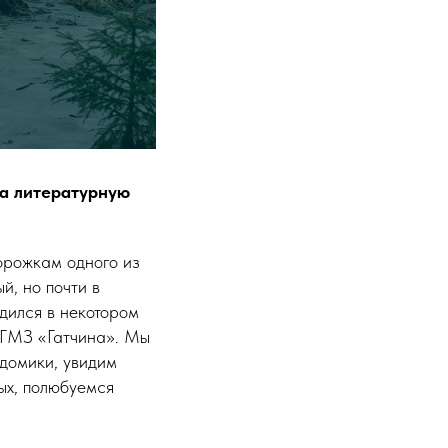
на литературную
орожкам одного из
й, но почти в
одился в некотором
я ГМЗ «Гатчина». Мы
 домики, увидим
ых, полюбуемся