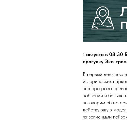
1 августа в 08:30
прогулку Эко-троп
В первый день посл
исторических парков
полтора раза превос
забвении и больше 
поговорим об истор
действующую модель
живописными пейза