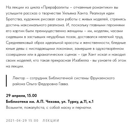
На лекции из цикла «Прерафаэлиты – отчаянные романтики» вы
услышите рассказ о творчестве Уильяма Ханта. Реализуя идеи
Братства, художник рисовал свои работы с живых моделей, стремясь
достичь максимального реализма. И, поскольку главными героинями
его картин были преимущественно женщины – им, моделям, часами
сидевшим в застывших неудобных позах, доставался нелегкий труд.
Средневековый образ идеальной красоты и женственности, бледные
юные девы с ниспадающими локонами, замершие в одухотворённом
созерцании или в драматических сценах – где Хант искал и находил
своих моделей, кто такая прекрасная Изабелла - вы узнаете об этом
на лекции.
Лектор – сотрудник Библиотечной системы Фрунзенского
района Ольга Федоровна Гавва.
29 апреля, 15.00
Библиотека им. А.П. Чехова, ул. Турку, д.11, к.1
Возьмите, пожалуйста, с собой маску и перчатки.
2021-04-29 15:00
ЛЕКЦИИ