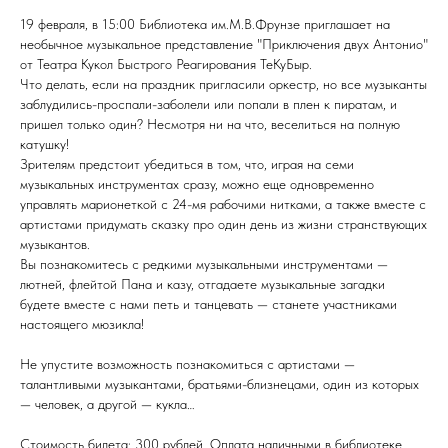
19 февраля, в 15:00 Библиотека им.М.В.Фрунзе приглашает на
необычное музыкальное представление "Приключения двух Антонио"
от Театра Кукол Быстрого Реагирования ТеКуБыр.
Что делать, если на праздник пригласили оркестр, но все музыканты
заблудились-проспали-заболели или попали в плен к пиратам, и
пришел только один? Несмотря ни на что, веселиться на полную
катушку!
Зрителям предстоит убедиться в том, что, играя на семи
музыкальных инструментах сразу, можно еще одновременно
управлять марионеткой с 24-мя рабочими нитками, а также вместе с
артистами придумать сказку про один день из жизни странствующих
музыкантов.
Вы познакомитесь с редкими музыкальными инструментами —
лютней, флейтой Пана и казу, отгадаете музыкальные загадки
будете вместе с нами петь и танцевать — станете участниками
настоящего мюзикла!
Не упустите возможность познакомиться с артистами —
талантливыми музыкантами, братьями-близнецами, один из которых
— человек, а другой — кукла…
Стоимость билета: 300 рублей. Оплата наличными в библиотеке.