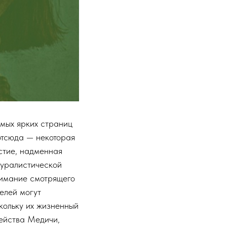
амых ярких страниц
отсюда — некоторая
астие, надменная
туралистической
нимание смотрящего
делей могут
кольку их жизненный
мейства Медичи,