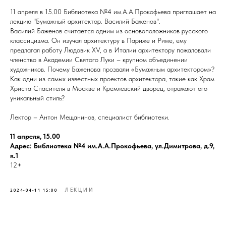
11 апреля в 15.00 Библиотека №4 им.А.А.Прокофьева приглашает на
лекцию "Бумажный архитектор. Василий Баженов".
Василий Баженов считается одним из основоположников русского
классицизма. Он изучал архитектуру в Париже и Риме, ему
предлагал работу Людовик XV, а в Италии архитектору пожаловали
членство в Академии Святого Луки – крупном объединении
художников. Почему Баженова прозвали «Бумажным архитектором»?
Как одни из самых известных проектов архитектора, такие как Храм
Христа Спасителя в Москве и Кремлевский дворец, отражают его
уникальный стиль?
Лектор – Антон Мещанинов, специалист библиотеки.
11 апреля, 15.00
Адрес: Библиотека №4 им.А.А.Прокофьева, ул.Димитрова, д.9,
к.1
12+
ЛЕКЦИИ
2024-04-11 15:00