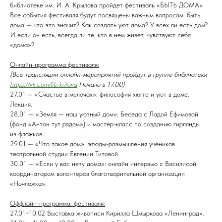
библиотеке им. И. А. Крылова пройдет фестиваль «БЫТЬ ДОМА»
Все события фестиваля будут посвящены важным вопросам: быть
дома — что это значит? Как создать уют дома? У всех ли есть дом?
И если он есть, всегда ли те, кто в нем живет, чувствуют себя
«дома»?
Онлайн-программа фестиваля:
(Все трансляции онлайн-мероприятий пройдут в группе библиотеки
https://vk.com/lib_krilova
Начало в 17.00)
27.01 — «Счастье в мелочах»: философия хюгге и уют в доме.
Лекция.
28.01 — «Земля — наш уютный дом»: Беседа с Ладой Ефимовой
(фонд «Антон тут рядом») и мастер-класс по созданию гирлянды
из флажков.
29.01 — «Что такое дом»: этюды-размышления учеников
театральной студии Евгении Титовой.
30.01 — «Если у вас нету дома»: онлайн интервью с Василисой,
координатором волонтеров благотворительной организации
«Ночлежка».
Оффлайн-программа: фестиваля:
27.01−10.02 Выставка живописи Кирилла Шмыркова «Ленинград».