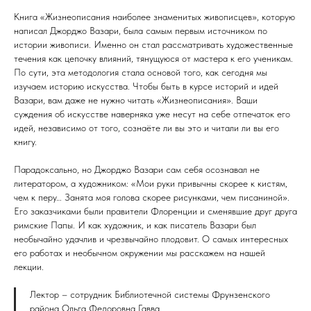
Книга «Жизнеописания наиболее знаменитых живописцев», которую
написал Джорджо Вазари, была самым первым источником по
истории живописи. Именно он стал рассматривать художественные
течения как цепочку влияний, тянущуюся от мастера к его ученикам.
По сути, эта методология стала основой того, как сегодня мы
изучаем историю искусства. Чтобы быть в курсе историй и идей
Вазари, вам даже не нужно читать «Жизнеописания». Ваши
суждения об искусстве наверняка уже несут на себе отпечаток его
идей, независимо от того, сознаёте ли вы это и читали ли вы его
книгу.
Парадоксально, но Джорджо Вазари сам себя осознавал не
литератором, а художником: «Мои руки привычны скорее к кистям,
чем к перу… Занята моя голова скорее рисунками, чем писаниной».
Его заказчиками были правители Флоренции и сменявшие друг друга
римские Папы. И как художник, и как писатель Вазари был
необычайно удачлив и чрезвычайно плодовит. О самых интересных
его работах и необычном окружении мы расскажем на нашей
лекции.
Лектор – сотрудник Библиотечной системы Фрунзенского
района Ольга Федоровна Гавва.