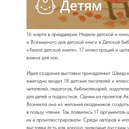
16 марта в преддверии Недели детской и юнош
и Всемирного дня детской книги в Детской биб
«Хвала детской книге». 17 иллюстраций и цита
важна для нас.
Идея создания выставки принадлежит Шведско
ежегодно входит 18 детских писателей и иллю
читателей, педагогов, библиотекарей, издат
для детей и подростков. Одним из проектов А
Возникла она из желания академиков создать
в пользу чтения. Так появились 17 аргументов
их и проиллюстрировали. Среди авторов и ил
выставки есть как хорошо знакомые русским ч