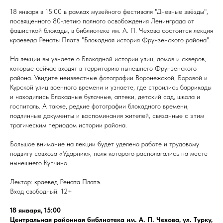
18 января в 15:00 в рамках музейного фестиваля "Дневные звёзды",
посвященного 80-летию полного освобождения Ленинграда от
фашисткой блокады, в библиотеке им. А. П. Чехова состоится лекция
краеведа Ренаты Платэ "Блокадная история Фрунзенского района".
На лекции вы узнаете о Блокадной истории улиц, домов и скверов,
которые сейчас входят в территорию нынешнего Фрунзенского
района. Увидите неизвестные фотографии Воронежской, Боровой и
Курской улиц военного времени и узнаете, где строились баррикады
и находились Блокадные булочные, аптеки, детский сад, школа и
госпиталь. А также, редкие фотографии блокадного времени,
подлинные документы и воспоминания жителей, связанные с этим
трагическим периодом истории района.
Большое внимание на лекции будет уделено работе и трудовому
подвигу совхоза «Ударник», поля которого располагались на месте
нынешнего Купчино.
Лектор: краевед Рената Платэ.
Вход свободный. 12+
18 января, 15:00
Центральная районная библиотека им. А. П. Чехова, ул. Турку,