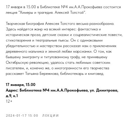
17 января в 15.00 в Библиотеке №4 им.А.А.Прокофьева состоится
лекция "Химеры и трагедия. Алексей Толстой".
Творческая биография Алексея Толстого весьма разнообразна.
Здесь найдется жанр на всякий интерес: фантастика и
историческая проза, детские сказки и соцреалистические повести,
стихотворения и театральные пьесы. Он с одинаковыми
убедительностью и мастерством рассказал нам о приключениях
деревянного мальчика и земной любви марсианки. О том, как
бывшему эмигранту и титулованному графу, не принявшему
Октябрьскую революцию, удалось стать любимым советским
писателем, и, конечно же, о многогранности его творчества
расскажет Татьяна Бережнова, библиотекарь и книговед.
17 января, 15.00
Адрес: Библиотека №4 им.А.А.Прокофьева, ул. Димитрова,
д.9, к.1
12+
2024-01-17 15:00
ЛЕКЦИИ