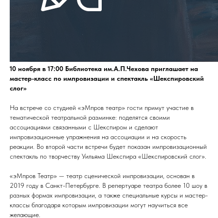
10 ноября в 17:00 Библиотека им.А.П.Чехова приглашает на
мастер-класс по импровизации и спектакль «Шекспировский
слог»
На встрече со студией «эМпров театр» гости примут участие в
тематической театральной разминке: поделятся своими
ассоциациями связанными с Шекспиром и сделают
импровизационные упражнения на ассоциации и на скорость
реакции. Во второй части встречи будет показан импровизационный
спектакль по творчеству Уильяма Шекспира «Шекспировский слог».
«эМпров Театр» — театр сценической импровизации, основан в
2019 году в Санкт-Петербурге. В репертуаре театра более 10 шоу в
разных формах импровизации, а также специальные курсы и мастер-
классы благодаря которым импровизации могут научиться все
желающие.