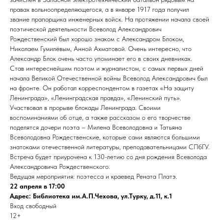
правах вольноопределяющегося, а в январе 1917 года получил
звание прапорщика инженерных войск. На протяжении начала своей
поэтической деятельности Всеволод Александрович
Рождественский был хорошо знаком с Александром Блоком,
Николаем Гумилёвым, Анной Ахматовой. Очень интересно, что
Александр Блок очень часто упоминает его в своих дневниках.
Став интереснейшим поэтом и журналистом, с самых первых дней
начала Великой Отечественной войны Всеволод Александрович был
на фронте. Он работал корреспондентом в газетах «На защиту
Ленинграда», «Ленинградская правда», «Ленинский путь».
Участвовал в прорыве блокады Ленинграда. Своими
воспоминаниями об отце, а также рассказом о его творчестве
поделятся дочери поэта – Милена Всеволодовна и Татьяна
Всеволодовна Рождественские, которые сами являются большими
знатоками отечественной литературы, преподавательницами СПбГУ.
Встреча будет приурочена к 130-летию со дня рождения Всеволода
Александровича Рождественского.
Ведущая мероприятия: поэтесса и краевед Рената Платэ.
22 апреля в 17:00
Адрес: Библиотека им.А.П.Чехова, ул.Турку, д.11, к.1
Вход свободный
12+