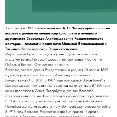
22 апреля в 17:00 библиотека им. А. П. Чехова приглашает на
встречу с дочерьми ленинградского поэта и военного
журналиста Всеволода Александровича Рождественского –
докторами филологических наук Миленой Всеволодовной и
Татьяной Всеволодовной Рождественскими.
Мероприятие будет проходить в рамках цикла встреч «Под
знаменем великой русской славы…», приуроченных к 80-летию
Победы в Великой Отечественной войне.
Всеволод Александрович Рождественский родился 10 апреля 1895
года в Царском Селе. Его отец, Александр Васильевич
Рождественский с 1878 по 1907 годы преподавал Закон Божий в
Царскосельской гимназии, где Всеволод начал учиться. В 1907 году
семья переехала в Санкт-Петербург, и уже там Всеволод
Александрович окончил 1-ю петербургскую классическую гимназию.
В 1914 году он поступил на историко-филологический факультет
Петербургского университета, но учёбу прервала начавшаяся война.
В 1915 году Всеволод Рождественский был призван в армию,
зачислен в Запасной электротехнический батальон рядовым на