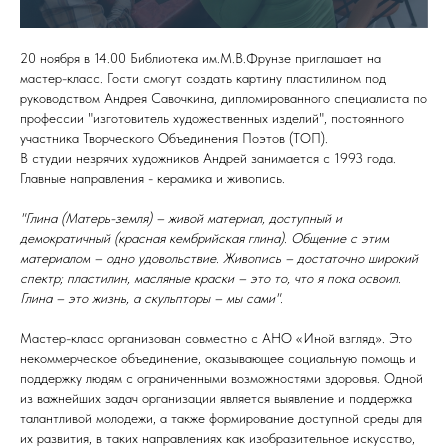
20 ноября в 14.00 Библиотека им.М.В.Фрунзе приглашает на
мастер-класс. Гости смогут создать картину пластилином под
руководством Андрея Савочкина, дипломированного специалиста по
профессии "изготовитель художественных изделий", постоянного
участника Творческого Объединения Поэтов (ТОП).
В студии незрячих художников Андрей занимается с 1993 года.
Главные направления - керамика и живопись.
"Глина (Матерь-земля) – живой материал, доступный и
демократичный (красная кембрийская глина). Общение с этим
материалом – одно удовольствие. Живопись – достаточно широкий
спектр; пластилин, масляные краски – это то, что я пока освоил.
Глина – это жизнь, а скульпторы – мы сами".
Мастер-класс организован совместно с АНО «Иной взгляд». Это
некоммерческое объединение, оказывающее социальную помощь и
поддержку людям с ограниченными возможностями здоровья. Одной
из важнейших задач организации является выявление и поддержка
талантливой молодежи, а также формирование доступной среды для
их развития, в таких направлениях как изобразительное искусство,