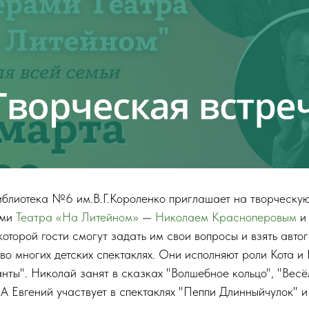
иблиотека №6 им.В.Г.Короленко приглашает на творческую
ами
Театра «На Литейном»
—
Николаем Красноперовым
и 
которой гости смогут задать им свои вопросы и взять авто
во многих детских спектаклях. Они исполняют роли Кота и
нты". Николай занят в сказках "Волшебное кольцо", "Весё
. А Евгений участвует в спектаклях "Пеппи Длинныйчулок"