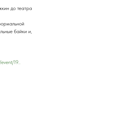
жкин до театра
формальной
льные байки и,
event/19..