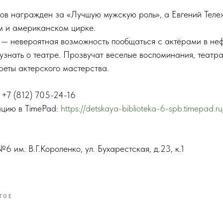
в награжден за «Лучшую мужскую роль», а Евгений Теле
м и американском цирке.
 — невероятная возможность пообщаться с актёрами в не
узнать о театре. Прозвучат веселые воспоминания, театра
реты актерского мастерства.
 +7 (812) 705-24-16
ацию в TimePad:
https://detskaya-biblioteka-6-spb.timepad.ru/
6 им. В.Г.Короленко, ул. Бухарестская, д.23, к.1
ГОЕ