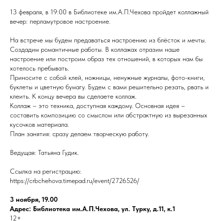
13 февраля, в 19:00 в Библиотеке им.А.П.Чехова пройдет коллажный
вечер: перламутровое настроение.
На встрече мы будем предаваться настроению из блёсток и мечты.
Создадим романтичные работы. В коллажах отразим наше
настроение или построим образ тех отношений, в которых нам бы
хотелось пребывать.
Приносите с собой клей, ножницы, ненужные журналы, фото-книги,
буклеты и цветную бумагу. Будем с вами решительно резать, рвать и
клеить. К концу вечера вы сделаете коллаж.
Коллаж – это техника, доступная каждому. Основная идея –
составить композицию со смыслом или абстрактную из вырезанных
кусочков материала.
План занятия: сразу делаем творческую работу.
Ведущая: Татьяна Гудик.
Ссылка на регистрацию:
https://crbchehova.timepad.ru/event/2726526/
3 ноября, 19.00
Адрес: Библиотека им.А.П.Чехова, ул. Турку, д.11, к.1
12+