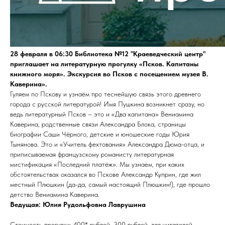
28 февраля в 06:30 Библиотека №12 "Краеведческий центр"
приглашает на литературную прогулку «Псков. Капитаны
книжного моря». Экскурсия во Псков с посещением музея В.
Каверина».
Гуляем по Пскову и узнаём про теснейшую связь этого древнего
города с русской литературой! Имя Пушкина возникнет сразу, но
ведь литературный Псков – это и «Два капитана» Вениамина
Каверина, родственные связи Александра Блока, страницы
биографии Саши Чёрного, детские и юношеские годы Юрия
Тынянова. Это и «Учитель фехтования» Александра Дюма-отца, и
приписываемая французскому романисту литературная
мистификация «Последний платёж». Мы узнаем, при каких
обстоятельствах оказался во Пскове Александр Куприн, где жил
местный Плюшкин (да-да, самый настоящий Плюшкин!), где прошло
детство Вениамина Каверина.
Ведущая: Юлия Рудольфовна Лаврушина
Стоимость прогулки: 400* рублей, 300 рублей, для читателей