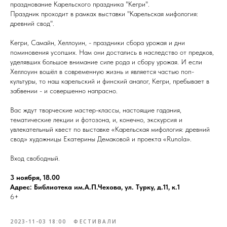
празднование Карельского праздника "Кегри".
Праздник проходит в рамках выставки "Карельская мифология:
древний свод".
Кегри, Самайн, Хеллоуин, - праздники сбора урожая и дни
поминовения усопших. Нам они достались в наследство от предков,
уделявших большое внимание силе рода и сбору урожая. И если
Хеллоуин вошёл в современную жизнь и является частью поп-
культуры, то наш карельский и финский аналог, Кегри, пребывает в
забвении - и совершенно напрасно.
Вас ждут творческие мастер-классы, настоящие гадания,
тематические лекции и фотозона, и, конечно, экскурсия и
увлекательный квест по выставке «Карельская мифология: древний
свод» художницы Екатерины Демаковой и проекта «Runola».
Вход свободный.
3 ноября, 18.00
Адрес: Библиотека им.А.П.Чехова, ул. Турку, д.11, к.1
6+
2023-11-03 18:00
ФЕСТИВАЛИ