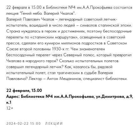
22 февраля в 15.00 в Библиотеке №4 им.А.А.Прокофьева состоится
лекция "Гений неба. Валерий Чкалов".
Валерий Павлович Чкалов – легендарный советский летчик-
испытатель, вошедший в число людей – символов сталинской эпохи.
Страна нуждалась в героях и достижениях, поэтому беспосадочные
перелеты по «сталинским маршрутам», освещенные в советский
прессе, сделали его кумиром миллионов подростков в Советском
Союзе второй половины 1930-х гг. Чем знаменателен
беспосадочный перелет через Северный полюс, который превратил
Чкалова в народного героя? Сколько испытательных полетов
совершил легендарный летчик? Как, казалось бы, рядовой
испытательный полет, стал трагическим в судьбе Валерия
Павловича? Лектор – Антон Мещанинов, специалист библиотеки.
22 февраля, 15.00
Адрес: Библиотека №4 им.А.А.Прокофьева, ул.Димитрова, д.9,
к.1
12+
2024-02-22 15:00
ЛЕКЦИИ