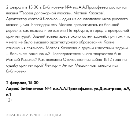
2 февраля в 15.00 в Библиотеке №4 им.А.А.Прокофьева состоится
лекция "Творец допожарной Москвы. Матвей Казаков".
Архитектор Матвей Казаков – один из основоположников русского
классицизма. Благодаря ему Москва превратилась из большой
деревни, как называли ее жители Петербурга, в город с прекрасной
архитектурой. Зодчий возвел здесь около сотни зданий, при том, что
у него не было высшего архитектурного образования. Какие
отношения связывали Матвея Казакова с другим известным зодчим
– Василием Баженовым? Последователем чьего творчества был
Матвей Казаков? Как повлияла Отечественная война 1812 года на
судьбу архитектора? Лектор – Антон Мещанинов, специалист
библиотеки.
2 февраля, 15.00
Адрес: Библиотека №4 им.А.А.Прокофьева, ул.Димитрова, д.9,
к.1
12+
2024-02-02 15:00
ЛЕКЦИИ