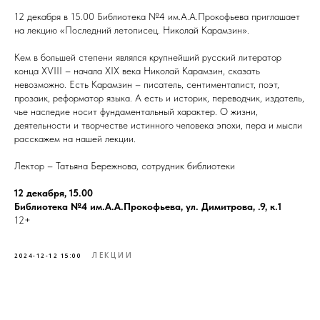
12 декабря в 15.00 Библиотека №4 им.А.А.Прокофьева приглашает
на лекцию «Последний летописец. Николай Карамзин».
Кем в большей степени являлся крупнейший русский литератор
конца XVIII – начала XIX века Николай Карамзин, сказать
невозможно. Есть Карамзин – писатель, сентименталист, поэт,
прозаик, реформатор языка. А есть и историк, переводчик, издатель,
чье наследие носит фундаментальный характер. О жизни,
деятельности и творчестве истинного человека эпохи, пера и мысли
расскажем на нашей лекции.
Лектор – Татьяна Бережнова, сотрудник библиотеки
12 декабря, 15.00
Библиотека №4 им.А.А.Прокофьева, ул. Димитрова, .9, к.1
12+
ЛЕКЦИИ
2024-12-12 15:00