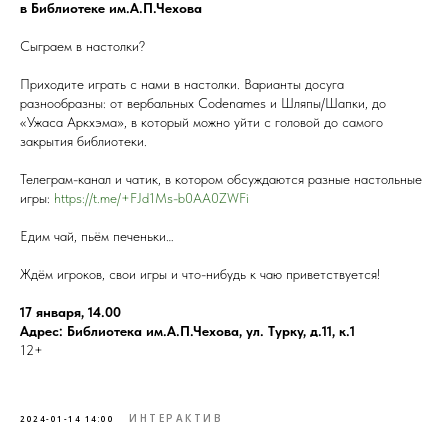
в Библиотеке им.А.П.Чехова
Сыграем в настолки?
Приходите играть с нами в настолки. Варианты досуга
разнообразны: от вербальных Codenames и Шляпы/Шапки, до
«Ужаса Аркхэма», в который можно уйти с головой до самого
закрытия библиотеки.
Телеграм-канал и чатик, в котором обсуждаются разные настольные
игры:
https://t.me/+FJd1Ms-b0AA0ZWFi
Едим чай, пьём печеньки…
Ждём игроков, свои игры и что-нибудь к чаю приветствуется!
17 января, 14.00
Адрес: Библиотека им.А.П.Чехова, ул. Турку, д.11, к.1
12+
ИНТЕРАКТИВ
2024-01-14 14:00