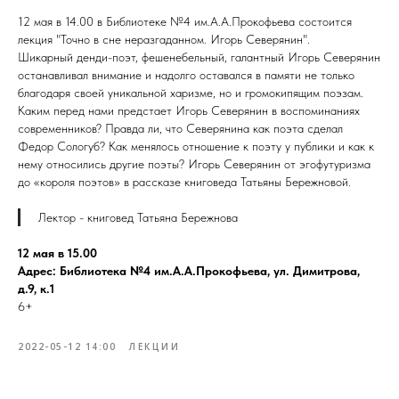
12 мая в 14.00 в Библиотеке №4 им.А.А.Прокофьева состоится
лекция "Точно в сне неразгаданном. Игорь Северянин".
Шикарный денди-поэт, фешенебельный, галантный Игорь Северянин
останавливал внимание и надолго оставался в памяти не только
благодаря своей уникальной харизме, но и громокипящим поэзам.
Каким перед нами предстает Игорь Северянин в воспоминаниях
современников? Правда ли, что Северянина как поэта сделал
Федор Сологуб? Как менялось отношение к поэту у публики и как к
нему относились другие поэты? Игорь Северянин от эгофутуризма
до «короля поэтов» в рассказе книговеда Татьяны Бережновой.
Лектор - книговед Татьяна Бережнова
12 мая в 15.00
Адрес: Библиотека №4 им.А.А.Прокофьева, ул. Димитрова,
д.9, к.1
6+
2022-05-12 14:00
ЛЕКЦИИ