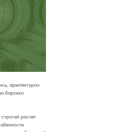
ись, архитектура»
хи барокко
 строгий расчет
собенности